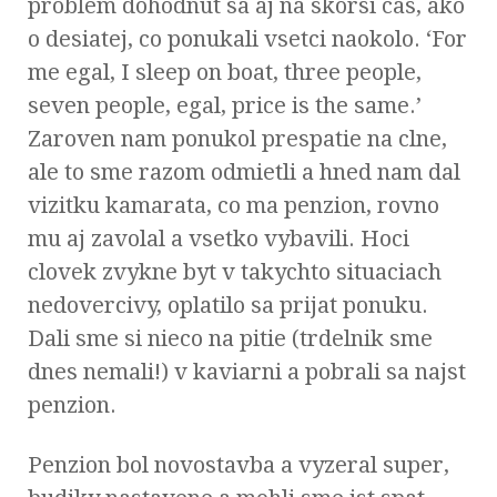
problem dohodnut sa aj na skorsi cas, ako
o desiatej, co ponukali vsetci naokolo. ‘For
me egal, I sleep on boat, three people,
seven people, egal, price is the same.’
Zaroven nam ponukol prespatie na clne,
ale to sme razom odmietli a hned nam dal
vizitku kamarata, co ma penzion, rovno
mu aj zavolal a vsetko vybavili. Hoci
clovek zvykne byt v takychto situaciach
nedovercivy, oplatilo sa prijat ponuku.
Dali sme si nieco na pitie (trdelnik sme
dnes nemali!) v kaviarni a pobrali sa najst
penzion.
Penzion bol novostavba a vyzeral super,