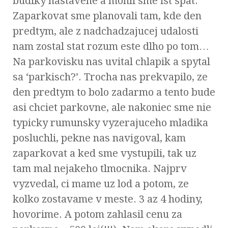
budiky nastavene a mohli sme ist spat.
Zaparkovat sme planovali tam, kde den
predtym, ale z nadchadzajucej udalosti
nam zostal stat rozum este dlho po tom…
Na parkovisku nas uvital chlapik a spytal
sa ‘parkisch?’. Trocha nas prekvapilo, ze
den predtym to bolo zadarmo a tento bude
asi chciet parkovne, ale nakoniec sme nie
typicky rumunsky vyzerajuceho mladika
posluchli, pekne nas navigoval, kam
zaparkovat a ked sme vystupili, tak uz
tam mal nejakeho tlmocnika. Najprv
vyzvedal, ci mame uz lod a potom, ze
kolko zostavame v meste. 3 az 4 hodiny,
hovorime. A potom zahlasil cenu za