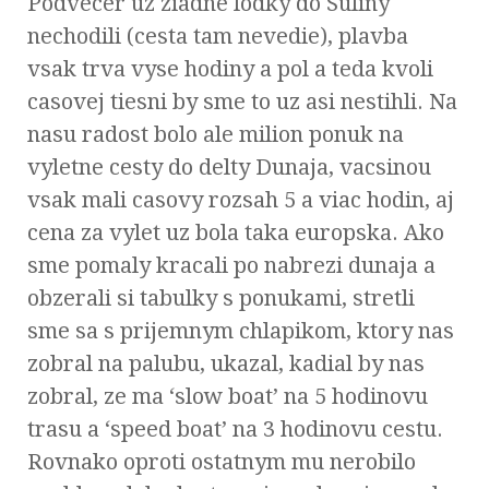
Podvecer uz ziadne lodky do Suliny
nechodili (cesta tam nevedie), plavba
vsak trva vyse hodiny a pol a teda kvoli
casovej tiesni by sme to uz asi nestihli. Na
nasu radost bolo ale milion ponuk na
vyletne cesty do delty Dunaja, vacsinou
vsak mali casovy rozsah 5 a viac hodin, aj
cena za vylet uz bola taka europska. Ako
sme pomaly kracali po nabrezi dunaja a
obzerali si tabulky s ponukami, stretli
sme sa s prijemnym chlapikom, ktory nas
zobral na palubu, ukazal, kadial by nas
zobral, ze ma ‘slow boat’ na 5 hodinovu
trasu a ‘speed boat’ na 3 hodinovu cestu.
Rovnako oproti ostatnym mu nerobilo