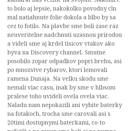
to bolo aj lepsie, nakokolko povodny cln
mal natiahnute folie dokola a blbo by sa
cez to fotilo. Na plavbe sme boli zase raz
neuveritelne nadchnuti uzasnou prirodou
a videli sme aj krdel tisicov vtakov ako
byva na Discovery channel. Smutne
posobilo zopar odpadkov popri brehu, asi
po mnozstve rybarov, ktori lemovali
ramena Dunaja. Na velku skodu sme
nemali viac casu, inak by sme v hlbsom
pralese toho uvideli ovela ovela viac.
Naladu nam nepokazili ani vybite baterky
na fotakoch, trocha sme carovali asi s
20timi dostupnymi baterkami, co-to