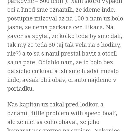
parkovne – 500 lei(!!!). Nam skoro vypadli
oci a hned sme oznamili, ze ideme inde,
postupne znizoval az na 100 a nam uz bolo
jasne, ze nema parkare certifikare. Na
zaver sa spytal, ze kolko teda by sme dali,
tak my ze teda 30 (aj tak vela na 3 hodiny,
nie?) a to sa s nami prestal bavit a otocil
sa na pate. Odlahlo nam, ze to bolo bez
dalsieho cirkusu a isli sme hladat miesto
inde, avsak plni obav, ci auto najdeme v
poriadku.
Nas kapitan uz cakal pred lodkou a
oznamil ‘little problem with speed boat’,
ale ze niet sa coho obavat, ze jeho
kamarat nas vezme na svojom. Nakoniec