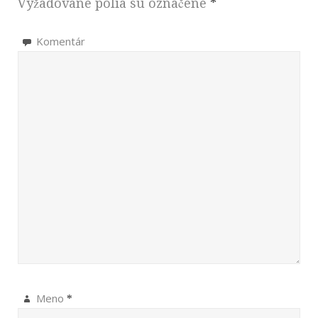
Vyžadované polia sú označené
*
Komentár
Meno
*