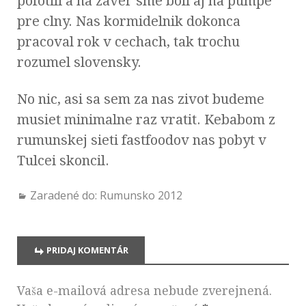
pofotili a na zaver sme boli aj na pumpe
pre clny. Nas kormidelnik dokonca
pracoval rok v cechach, tak trochu
rozumel slovensky.
No nic, asi sa sem za nas zivot budeme
musiet minimalne raz vratit. Kebabom z
rumunskej sieti fastfoodov nas pobyt v
Tulcei skoncil.
Zaradené do:
Rumunsko 2012
PRIDAJ KOMENTÁR
Vaša e-mailová adresa nebude zverejnená.