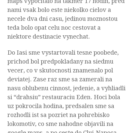
maps vypocitalo na takmer 17 hodin, pred
nami vsak bolo este niekolko cielov a
necele dva dni casu, jedinou moznostou
teda bolo opat celu noc cestovat a
niektore destinacie vynechat.
Do Iasi sme vystartovali tesne poobede,
prichod bol predpokladany na siedmu
vecer, co v skutocnosti znamenalo pol
deviatej. Zase raz sme sa zamerali na
nasu oblubenu cinnost, jedenie, a vyhliadli
si “drahsiu” restauraciu Eden. Hoci bola
uz pokrocila hodina, predsalen sme sa
rozhodli ist sa pozriet na pohrebisko
lokomotiv, co sme nahodne objavili na
google maps, a po ceste do Cluj-Napoca